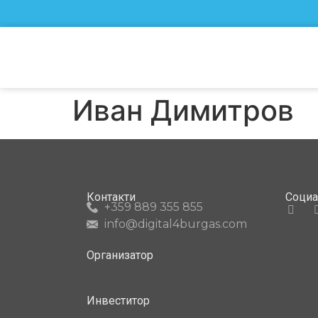
Иван Димитров
Контакти
Соци
+359 889 355 855
info@digital4burgas.com
Организатор
Инвеститор