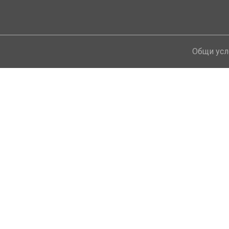
!
Общи усл