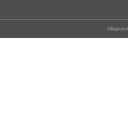
!
Общи усл