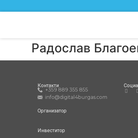
Радослав Благое
Контакти
Соци
+359 889 355 855
info@digital4burgas.com
Организатор
Инвеститор