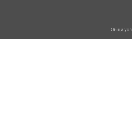
!
Общи усл