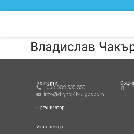
Владислав Чакъ
Контакти
Соци
+359 889 355 855
info@digital4burgas.com
Организатор
Инвеститор