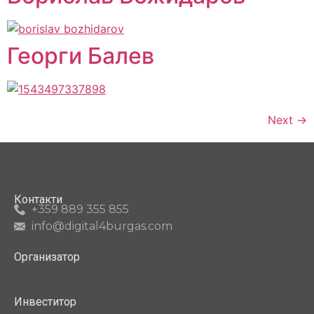
Георги Балев
Next
→
Контакти
+359 889 355 855
info@digital4burgas.com
Организатор
Инвеститор